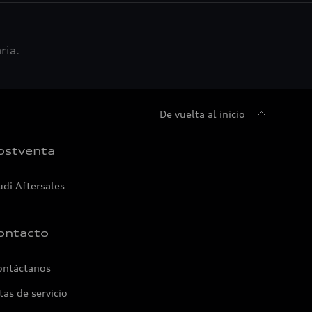
ria.
De vuelta al inicio
ostventa
udi Aftersales
ontacto
ontáctanos
tas de servicio