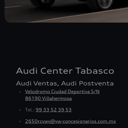
Audi Center Tabasco
Audi Ventas, Audi Postventa
›
Velodromo Ciudad Deportiva S/N
86190 Villahermosa
›
Tel.:
99 33 52 39 53
›
2650rcvwv@vw-concesionarios.com.mx