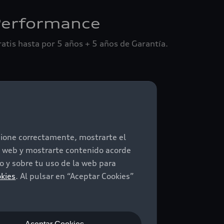
Performance
tis hasta por 5 años + 5 años de Garantía.
ncione correctamente, mostrarte el
io web y mostrarte contenido acorde
 y sobre tu uso de la web para
okies
. Al pulsar en “Aceptar Cookies”
la marca Audi. Consulta precios en la