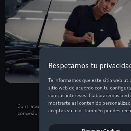
Respetamos tu privacida
Te informamos que este sitio web util
sitio web de acuerdo con tu configur
con tus intereses. Elaboraremos perf
mostrarte así contenido personaliza
Contratación válida desde el momento de la adquis
aceptas su uso. También puedes recha
concesionaria marca Audi de tu preferencia.