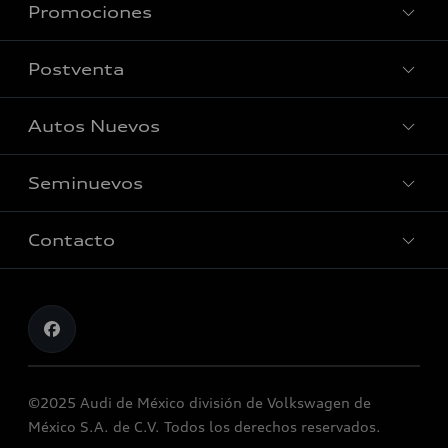
Promociones
Conócenos
Postventa
Nuestras Promociones
Autos Nuevos
Audi Aftersales
Seminuevos
Quiero un Audi nuevo
Contacto
Audi Certified :plus
Contáctanos
Citas de servicio
Información de vehículo nuevo
©2025 Audi de México división de Volkswagen de
México S.A. de C.V. Todos los derechos reservados.