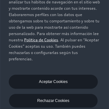
analizar tus hábitos de navegación en el sitio web
Own
Promociones
y mostrarte contenido acorde con tus intereses.
Elaboraremos perfiles con los datos que
Contacto
obtengamos sobre tu comportamiento y sobre tu
myAudi
uso de la web para mostrarte así contenido
About myAudi
personalizado. Para obtener más información lee
Contáctanos
nuestra
Política de Cookies
. Al pulsar en “Aceptar
Audi Financial Services
Cookies” aceptas su uso. También puedes
Audi collection store
rechazarlas o configurarlas según tus
preferencias.
©2024 Audi de México división de Volkswagen de
Accessories
México S.A. de C.V. Todos los derechos reservados.
Audi connect
Utilizamos cookies para mejorar nuestro sitio
Service and Parts
web y su experiencia en línea. Al continuar
Aceptar Cookies
navegando en este sitio web, acepta el uso de
Roadside Assistance
cookies.
Términos y Condiciones
Aviso de privacidad
In-Use Verification Program
Rechazar Cookies
Audi de México
myAudi
Whistleblower system